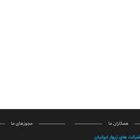
همکاران ما
مجوزهای ما
شرکت های ژیوار ایرانیان