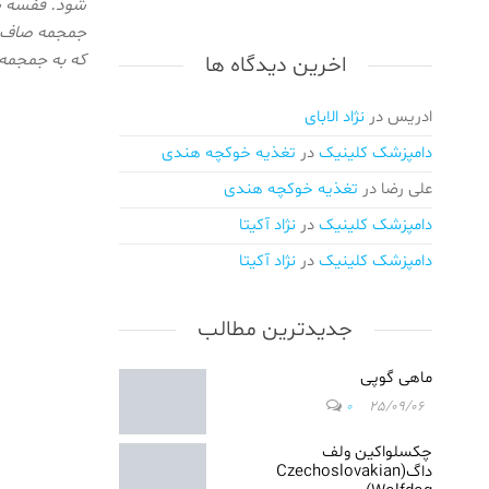
شود. قفسه س
اهلی/
جمجمه صاف و 
واکسیناسیون
که به جمجم
اخرین دیدگاه ها
و انگل
زدایی/
ویزیت
ادریس
در
نژاد الابای
درمحل/اعزام
دامپزشک کلینیک
در
تغذیه خوکچه هندی
دامپزشک در
محل/
علی رضا
در
تغذیه خوکچه هندی
دامپزشکی
دامپزشک کلینیک
در
نژاد آکیتا
در کرج/
دامپزشکی
دامپزشک کلینیک
در
نژاد آکیتا
در ملارد/
دامپزشکی
جدیدترین مطالب
در گلشهر/
دامپزشکی
در مهرویلا/
ماهی گوپی
دامپزشکی
0
25/09/06
در عظیمه
کرج/
چکسلواکین ولف
دامپزشکی
داگ(Czechoslovakian