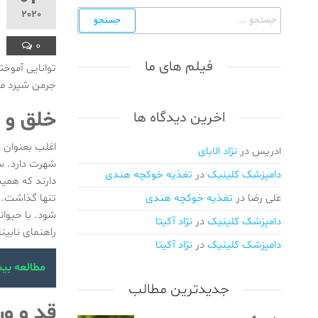
اهلی/
جستجو
2020
واکسیناسیون
برای:
و انگل
0
زدایی/
فیلم های ما
توانایی آموخ
ویزیت
جرمن شپرد مت
درمحل/اعزام
دامپزشک در
خلق و 
اخرین دیدگاه ها
محل/
دامپزشکی
اغلب بعنوان 
در کرج/
ادریس
در
نژاد الابای
شهرت دارد. س
دامپزشکی
دامپزشک کلینیک
در
تغذیه خوکچه هندی
در ملارد/
دارند که همی
دامپزشکی
علی رضا
در
تغذیه خوکچه هندی
تنها گذاشت. 
در گلشهر/
شود. با حیوان
دامپزشک کلینیک
در
نژاد آکیتا
دامپزشکی
راهنمای نابین
در مهرویلا/
دامپزشک کلینیک
در
نژاد آکیتا
دامپزشکی
مطالعه بی
در عظیمه
جدیدترین مطالب
کرج/
دامپزشکی
قد و و