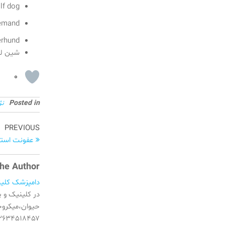
lf dog
lemand
erhund
شین لو
0
Posted in
نژ
راهبری
Previous
PREVIOUS
Post
عفونت استخوانی در دا
نوشته
he Author
دامپزشک کلی
در کلینیک و 
۲۶۳۴۵۱۸۴۵۷