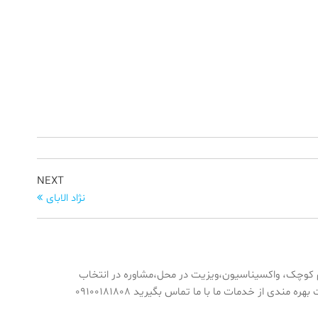
Next
NEXT
Post
نژاد الابای
 کوچک، واکسیناسیون،ویزیت در محل،مشاوره در انتخاب
حیوان،میکروچیپ گذاری،جرمگیری دندان،پت شاپ،ویزیت پناهگاه ها و پانسیون ها جهت بهره مندی از خدمات ما با ما تماس بگیرید ۰۹۱۰۰۱۸۱۸۰۸