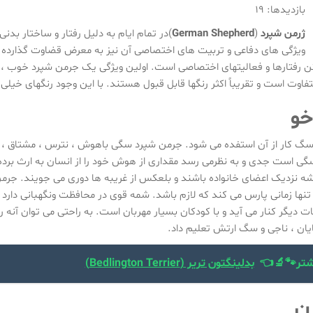
بازدیدها: 19
ژرمن شپرد
(
German Shepherd
)در تمام ایام به دلیل رفتار و ساختار بدن
ویژگی های دفاعی و تربیت های اختصاصی آن نیز به معرض قضاوت گذارده می
تن رفتارها و فعالیتهای اختصاصی است. اولین ویژگی یک جرمن شپرد خوب 
فاوت است و تقریباً اکثر رنگها قابل قبول هستند. با این وجود رنگهای خی
خو
سگ کار از آن استفده می شود. جرمن شپرد سگی باهوش ، نترس ، مشتاق ، ش
گی است جدی و به نظرمی رسد مقداری از هوش خود را از انسان به ارث برده
شه نزدیک اعضای خانواده باشند و بلعکس از غریبه ها دوری می جویند. جرمن
تنها زمانی پارس می کند که لازم باشد. شمه قوی در محافظت ونگهبانی دارد 
ات دیگر کنار می آید و با کودکان بسیار مهربان است. به راحتی می توان آنه
ایان ، ناجی و سگ ارتش تعلیم داد.
شتر🐾🔬👈
بدلینگتون تریر (Bedlington Terrier)
رن