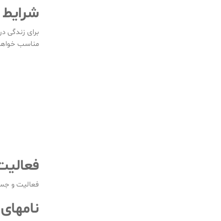
شرایط 
دامپزشکی
در فردیس
کرج/
برای زندگی در
دامپزشکی
مناسب خواهد
در محمدشهر
کرج/
دامپزشکی
در صفادشت/
فعالیت
فعالیت و جست
نامهای 