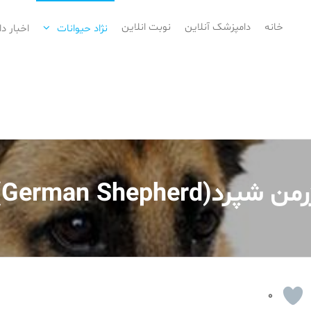
خانه
دامپزشک آنلاین
نوبت انلاین
نژاد حیوانات
اخبار د
من شپرد(German Shepherd)
0