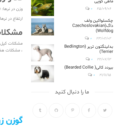
ماهی گوپی
در گلشهر
ویلا/
وزن در نرها: (30-40) ک.گ ، در ماده ها: (30-40) ک
0
25/09/06
دامپزشکی
ارتفاع در نرها: (60-65) س.م ، در ماده ها: (55
در فاز
چکسلواکین ولف
داگ(Czechoslovakian
4مهرشهر/
مشکلات
Wolfdog)
دامپزشکی
0
23/02/02
در مهرشهر
مشکلات کپل (
کرج/
بدلینگتون تریر (Bedlington
، مشکلات هضم 
Terrier)
دامپزشکی
در گوهردشت
0
22/07/12
کرج/
بیردد کالی( Bearded Collie)
دامپزشکی
0
21/11/15
در رجائی شهر
کرج/
دامپزشکی
ما را دنبال کنید
در جهانشهر
کرج/
دامپزشکی
در تهران/
گوزن
زر
دامپزشکی
در شهریار/