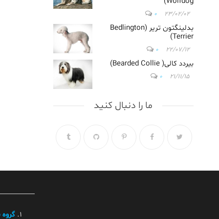
Wolfdog)
در گلشهر
ویلا/
0
23/02/02
دامپزشکی
بدلینگتون تریر (Bedlington
در فاز
Terrier)
4مهرشهر/
0
22/07/12
دامپزشکی
بیردد کالی( Bearded Collie)
در مهرشهر
0
21/11/15
کرج/
دامپزشکی
در گوهردشت
ما را دنبال کنید
کرج/
دامپزشکی
در رجائی شهر
کرج/
دامپزشکی
در جهانشهر
کرج/
دامپزشکی
در تهران/
دامپزشکی
گروه 
در شهریار/