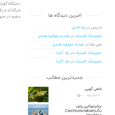
اهلی/
دستگاه گوار
واکسیناسیون
می‌گذارد و ی
اخرین دیدگاه ها
و انگل
سفید در حیو
زدایی/
ویزیت
ادریس
در
نژاد الابای
درمحل/اعزام
دامپزشک کلینیک
در
تغذیه خوکچه هندی
دامپزشک در
محل/
علی رضا
در
تغذیه خوکچه هندی
دامپزشکی
دامپزشک کلینیک
در
نژاد آکیتا
در کرج/
دامپزشکی
دامپزشک کلینیک
در
نژاد آکیتا
در ملارد/
دامپزشکی
جدیدترین مطالب
در گلشهر/
دامپزشکی
در مهرویلا/
ماهی گوپی
دامپزشکی
0
25/09/06
در عظیمه
کرج/
چکسلواکین ولف
دامپزشکی
داگ(Czechoslovakian