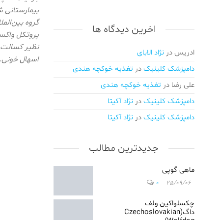
اهلی/
بیمارستانی ش
واکسیناسیون
گروه بین‌الم
اخرین دیدگاه ها
و انگل
پروتکل واکسی
زدایی/
نظیر کسالت و
ویزیت
ادریس
در
نژاد الابای
اسهال خونی
درمحل/اعزام
دامپزشک کلینیک
در
تغذیه خوکچه هندی
دامپزشک در
محل/
علی رضا
در
تغذیه خوکچه هندی
دامپزشکی
دامپزشک کلینیک
در
نژاد آکیتا
در کرج/
دامپزشکی
دامپزشک کلینیک
در
نژاد آکیتا
در ملارد/
دامپزشکی
جدیدترین مطالب
در گلشهر/
دامپزشکی
در مهرویلا/
ماهی گوپی
دامپزشکی
0
25/09/06
در عظیمه
کرج/
چکسلواکین ولف
دامپزشکی
داگ(Czechoslovakian