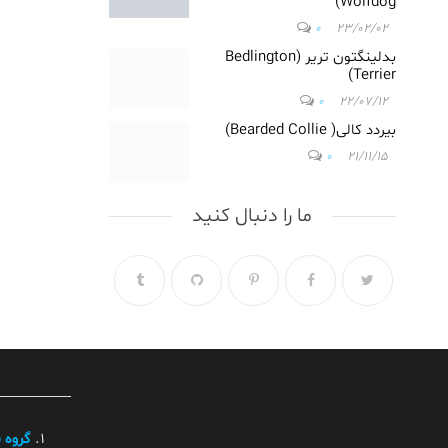
Wolfdog)
در گلشهر
ویلا/
0
23/02/02
دامپزشکی
بدلینگتون تریر (Bedlington
در فاز
Terrier)
4مهرشهر/
0
22/07/12
دامپزشکی
بیردد کالی( Bearded Collie)
در مهرشهر
0
21/11/15
کرج/
دامپزشکی
در گوهردشت
ما را دنبال کنید
کرج/
دامپزشکی
در رجائی شهر
کرج/
دامپزشکی
در جهانشهر
کرج/
دامپزشکی
در تهران/
دامپزشکی
گروه 
در شهریار/