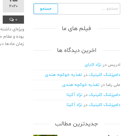
اهلی/
جستجو
2020
واکسیناسیون
برای:
و انگل
0
زدایی/
فیلم های ما
ویژه‌ای داشته
ویزیت
بوده و مقام ح
درمحل/اعزام
زمان مادها دی
دامپزشک در
اخرین دیدگاه ها
محل/
دامپزشکی
در کرج/
ادریس
در
نژاد الابای
دامپزشکی
دامپزشک کلینیک
در
تغذیه خوکچه هندی
در ملارد/
دامپزشکی
علی رضا
در
تغذیه خوکچه هندی
در گلشهر/
دامپزشک کلینیک
در
نژاد آکیتا
دامپزشکی
در مهرویلا/
دامپزشک کلینیک
در
نژاد آکیتا
دامپزشکی
در عظیمه
جدیدترین مطالب
کرج/
دامپزشکی