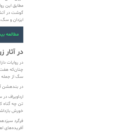
مطابق این رو
گوشت در آتش 
ایزدان و سگ، 
مطالعه بی
در آثار ز
در روایات دا
چنان‌که هفت ا
سگ از جمله م
در بندهشن آمد
ارداویراف در 
تن چه گناه کر
خورش بازداش
آفریده‌های ا