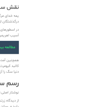
نقش سگ 
یمه خدای مرگ 
درگذشتگان ا
در اسطورهای ا
آسیب اهریمن م
مطالعه بی
همچنین آمده 
کالبد کیومرث
دنیا سگ را آز
رسم س
نوشتار اصلی:
از دیدگاه زر
پلید می‌سازد.