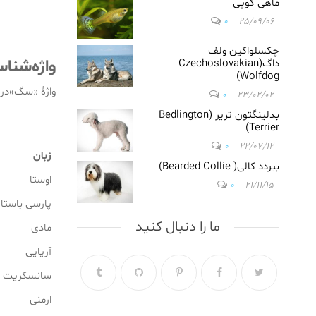
ماهی گوپی
در گلشهر
ویلا/
0
25/09/06
دامپزشکی
در فاز
چکسلواکین ولف
واژه‌شنا
داگ(Czechoslovakian
4مهرشهر/
Wolfdog)
دامپزشکی
واژهٔ «سگ»در 
0
23/02/02
در مهرشهر
کرج/
بدلینگتون تریر (Bedlington
Terrier)
دامپزشکی
در گوهردشت
0
22/07/12
زبان
کرج/
بیردد کالی( Bearded Collie)
دامپزشکی
اوستا
0
21/11/15
در رجائی شهر
پارسی باستا
کرج/
دامپزشکی
ما را دنبال کنید
مادی
در جهانشهر
کرج/
آریایی
دامپزشکی
سانسکریت
در تهران/
دامپزشکی
ارمنی
در شهریار/