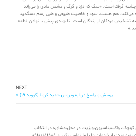
شمه گرفته‌است. «سگ که دزد و گرگ و دشمن مادی را می‌راند
حمله می‌کند، هم هست. سود و خاصیت طبیعی و طبی رسم «سگدید
 به تشخیص مردگان از زندگان است. تا چندی پیش با نهادن قطعه
د.»
Next
NEXT
Post
پرسش و پاسخ‌ درباره ویروس جدید کرونا (کووید-‏‏19)‏
 کوچک، واکسیناسیون،ویزیت در محل،مشاوره در انتخاب
حیوان،میکروچیپ گذاری،جرمگیری دندان،پت شاپ،ویزیت پناهگاه ها و پانسیون ها جهت بهره مندی از خدمات ما با ما تماس بگیرید ۰۹۱۰۰۱۸۱۸۰۸