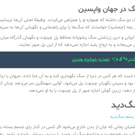
در جهان واپسین
دو سگ داشته که همواره او را همراهی می‌کردند. وظیفهٔ اصلی آن‌ها ترسانیدن
ز
یمه
(جمشید) خواستند که سگ‌ها را برای راهنمایی و نگهبانی آن‌ها به سرز
یرانی و دین زرتشتی سگ پشوپانه محافظ پل چینوت و نگهبان گذرگاه میان دن
ی‌رهاند و به ارواح پلید اجازه نمی‌دهد که از این پل عبور نمایند.
شتر🐾🔬👈
تغذیه خوکچه هندی
است که هر کس در دنیا از سگ نگهداری کند و به آن غذا داده، حیوان را نیا
 بود و سپس نگهبان چینوت پل می‌شود، آوایی سهمگین سر می‌دهد چنان که دی
ار دهد، زرین گوش اجازه عبور از پل چینوت را به او نمی‌دهد.
گ‌دید
رسم سگ‌دید
تشتیان زمانی که جان از بدن خارج می‌شود اگر کسی در کنار پای جسم بسته 
) بر وی هجوم برد و چنانچه سگ آن جسد را ببیند، نسوش رانده می‌شود. به 