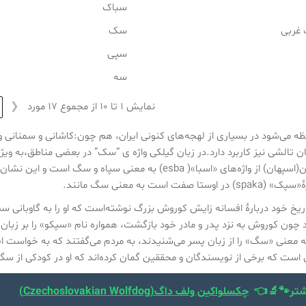
سباک
 غربی
سک
سپی
سه
❮
نمایش 1 تا 10 از مجموع 17 مورد
ظه می‌شود در بسیاری از لهجه‌های کنونی ایران، هم چون:کاشانی و سمنانی و
بان تالشی نیز کاربرد دارد.در زبان گیلکی واژه ی “سک” در بعضی مناطق،به وی
حموی، اصفهان(اسپهان) از واژه‌های «اسبا»( esba) به معن
تا صفت است به معنی سگ مانند.
د چون کوروش به نزد پدر و مادر خود بازگشت، همواره نام «سپکو» را بر زبان می
ه معنی «سگ» را از زبان پسر می‌شنیدند، به مردم می‌گفتند که به خواست ای
است که برخی از نویسندگان و محققین گمان کرده‌اند که او در کودکی از س
شتر🐾🔬👈
چکسلواکین ولف داگ(Czechoslovakian Wolfdog)