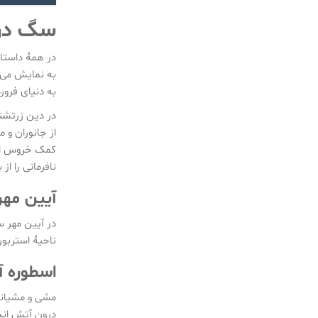
سگ در 
در همهٔ داستا
به نمایش می‌گ
به دنیای فرور
در دین زرتشتی
از جانوران و 
کمک خروس اروا
نافرمانی را از 
آیین مهر
در آیین مهر س
ناحیهٔ استربو
اسطوره 
مشی و مشیانه(
درون آتش اند