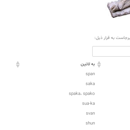
برجاست به قرار ذیل:
به لاتین
span
saka
spaka، spako
sua-ka
svan
shun