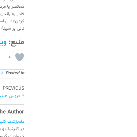
محتضر یا مرد
قادر به راند
کردن» این اس
نانی بر سینه
منبع:
وی
0
Posted in
اخ
راهبری
Previous
PREVIOUS
Post
عروس هلندی atiel
نوشته
he Author
دامپزشک کلی
در کلینیک و 