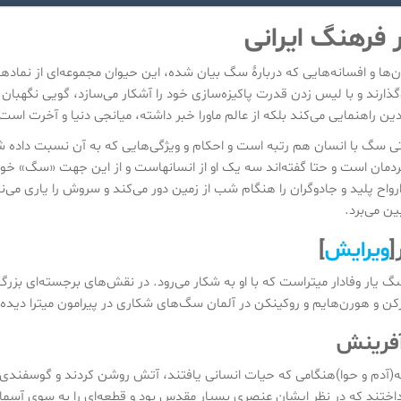
فرهنگ ایرانی
ن‌ها و افسانه‌هایی که دربارهٔ سگ بیان شده، این حیوان مجموعه‌ای از نماد
ذارند و با لیس زدن قدرت پاکیزه‌سازی خود را آشکار می‌سازد، گویی نگهبان 
دین راهنمایی می‌کند بلکه از عالم ماورا خبر داشته، میانجی دنیا و آخرت است و
 سگ با انسان هم رتبه است و احکام و ویژگی‌هایی که به آن نسبت داده شده 
مردمان است و حتا گفته‌اند سه یک او از انسانهاست و از این جهت «سگ» خو
ح پلید و جادوگران را هنگام شب از زمین دور می‌کند و سروش را یاری می‌نم
بین می‌برد.
[
ویرایش
]
گ یار وفادار میتراست که با او به شکار می‌رود. در نقش‌های برجسته‌ای بزرگ 
رکن و هورن‌هایم و روکینکن در آلمان سگ‌های شکاری در پیرامون میترا دیده
آفرینش
آدم و حوا)هنگامی که حیات انسانی یافتند، آتش روشن کردند و گوسفندی را که 
اختند که در نظر ایشان عنصری بسیار مقدس بود و قطعه‌ای را به سوی آسمان 