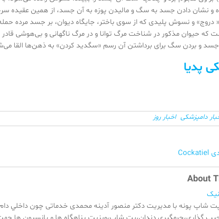
ه و نشان دادن جسد به سگ و مالیدن پوزه به آن جسد، از همین عقیده سرچ
ن« دروج» و نسوش پلیدی که از سوی باختر، جایگاه دیوان، بر جسد مرده 
ت که حیوان مذکور در شناخت مرگ توانا و در مرگ ناگهانی و بی‌هوشی قادر
ٔ جسد و بردن سگ برای برداشتن آن رسم «سگدید کردن» به ذهن‌ها القا می‌ش
کی پدیا
بار دامپزشکی
اخبار روز
Cock
About T
نیک
پت شاپ پونه با مدیریت دکتر منصور آدینه محمدی خدماتی چون داخلي دام