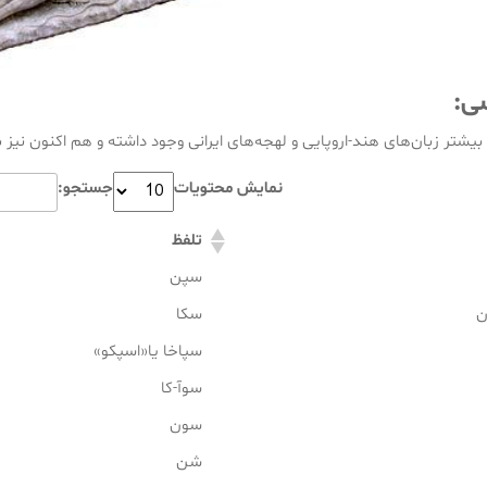
سی:
بیشتر زبان‌های هند-اروپایی و لهجه‌های ایرانی وجود داشته و هم اکنون نیز 
نمایش محتویات
جستجو:
تلفظ
سپن
ن
سکا
سپاخا یا«اسپکو»
سوآ-کا
سون
شن