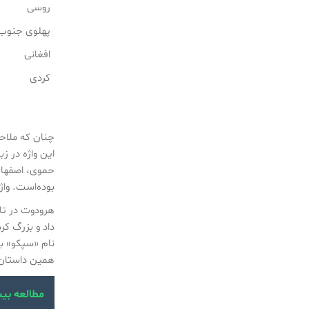
روسی
دامپزشکی
در فردیس
پهلوی جنوب
کرج/
افغانی
دامپزشکی
در محمدشهر
کردی
کرج/
دامپزشکی
در صفادشت/
چنان که ملاح
این واژه در ز
بوده‌است. واژهٔ«سپک» (spaka) در اوس
داد و بزرگ کر
نام «سپکو» ب
همین داستان 
مطالعه بی