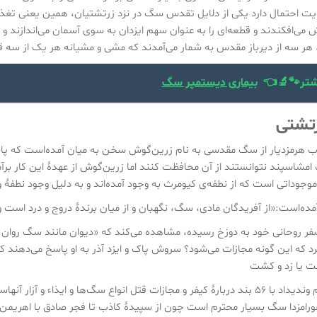
ایت احتمال دارد یکی از دلایل تقدس سگ در نزد زرتشتیان، همین یعنی تغ
می‌افکندند و قطعه‌ای را به عنوان سهم ایزدان به سوی آسمان می‌اندازند و
هر سه از دیرباز مقدس به شمار می‌آمدند که مشی و مشیانه هر یک از سه قطع
شتر🐾🔬👈
بیماری دیستمپر سگ
رتشتی
راب هرمزدیار از سگ مقدسی به نام زرین‌گوش سخن به میان آمده‌است که پاسب
مشاسپند نتوانستند از آن محافظت کنند اما زرین‌گوش از عهدهٔ این کار برآمد
وجوداتی است که از نطفه‌ی کیومرث به وجود آمده‌اند و به دلیل وجود نطفه
ه‌است:«از آفریدگان مادی، سگ، نگهبان و از میان برندهٔ دروج و درد است و با
سفر روحانی خود به دوزخ رسیده، مشاهده می‌کند که «دیوان مانند سگ روان م
د که این گونه مجازات می‌شود؟ سروش پاک و ایزد آذر به او پاسخ می‌دهند ک
ت یا زد و کشت
فرگرد سیزدهم وندیداد با ۵۶ بند دربارهٔ کیفر و مجازات قتل انواع سگ‌ها و ا
هورامزدا سگ بسیار محترم است چون از سپیدهٔ کاذب تا فجر صادق با اهریمن