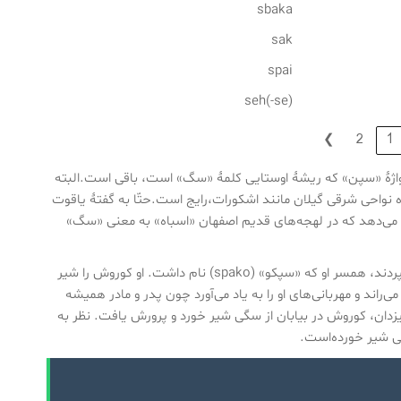
sbaka
sak
spai
(seh(-se
❯
2
1
اژهٔ «سپن» که ریشهٔ اوستایی کلمهٔ «سگ» است، باقی است.البته
ژه نواحی شرقی گیلان مانند اشکورات،رایج است.حتّا به گفتهٔ یاقوت
ی سپاه و سگ است و این نشان می‌دهد که در لهجه‌های قدیم اصفهان «اسباه» به معنی «سگ»
هرودوت در تاریخ خود دربارهٔ افسانه زایش کوروش بزرگ نوشته‌است که او را به گاوبانی سپردند، همسر او که «سپکو» (spako) نام داشت. او کوروش را شیر
‌راند و مهربانی‌های او را به یاد می‌آورد چون پدر و مادر همیشه
زدان، کوروش در بیابان از سگی شیر خورد و پرورش یافت. نظر به
گی شیر خورده‌است.